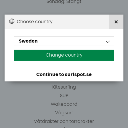
Söndag: Stängt
Du kan hämta ordrar efter överenskommelse från
Choose country
10.00.
Sweden
Tel: +46 8 7101600
E-post: info@surfspot.se
Change country
Guider
Continue to surfspot.se
Vindsurfing
Kitesurfing
SUP
Wakeboard
Vågsurf
Våtdräkter och torrdräkter