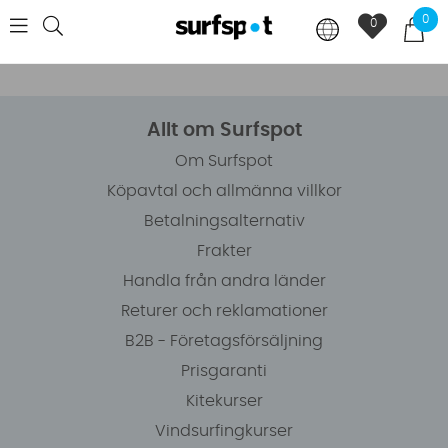
0
0
Allt om Surfspot
Om Surfspot
Köpavtal och allmänna villkor
Betalningsalternativ
Frakter
Handla från andra länder
Returer och reklamationer
B2B - Företagsförsäljning
Prisgaranti
Kitekurser
Vindsurfingkurser