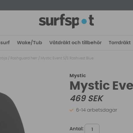
surf
Wake/Tub
Våtdräkt och tillbehör
Torrdräkt
röja
/
Rashguard herr
/
Mystic Event S/S Rashvest Blue
Mystic
Mystic Eve
469
SEK
6-14 arbetsdagar
Antal: