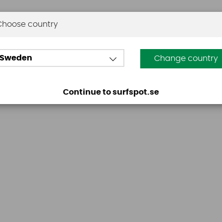
Choose country
Omdömen
Sweden
Change country
Den här produkten har inga recensioner. Du måste vara
Continue to surfspot.se