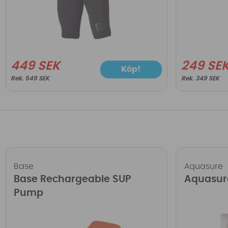
449 SEK
249 SE
Köp!
549 SEK
349 SEK
Base
Aquasure
Base Rechargeable SUP
Aquasur
Pump