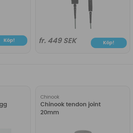
fr. 449 SEK
Köp!
Köp!
Chinook
ugg
Chinook tendon joint
20mm