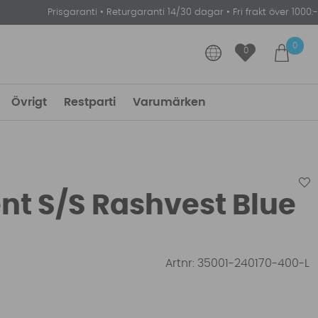
Prisgaranti
•
Returgaranti 14/30 dagar
•
Fri frakt över 1000:-
0
0
Övrigt
Restparti
Varumärken
nt S/S Rashvest Blue
Artnr:
35001-240170-400-L