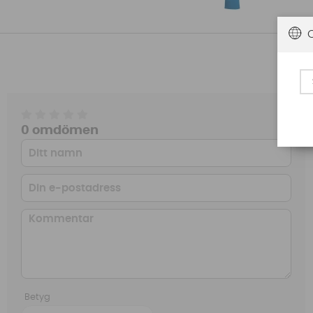
0 omdömen
Betyg