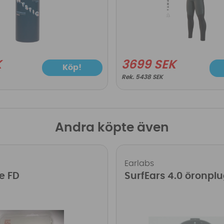
K
3699 SEK
Köp!
5438 SEK
Andra köpte även
Earlabs
e FD
SurfEars 4.0 öronpl