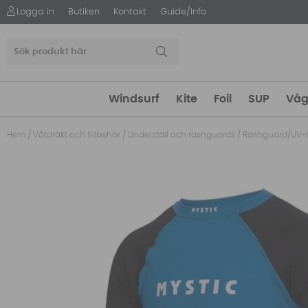
Logga in
Butiken
Kontakt
Guide/Info
Windsurf
Kite
Foil
SUP
Våg
Hem
/
Våtdräkt och tillbehör
/
Underställ och rashguards
/
Rashguard/UV-t