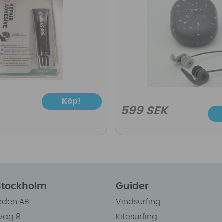
Köp!
599 SEK
 Stockholm
Guider
eden AB
Vindsurfing
väg 8
Kitesurfing