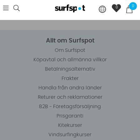
0
0
Allt om Surfspot
Om Surfspot
Köpavtal och allmänna villkor
Betalningsalternativ
Frakter
Handla från andra länder
Returer och reklamationer
B2B - Företagsförsäljning
Prisgaranti
Kitekurser
Vindsurfingkurser