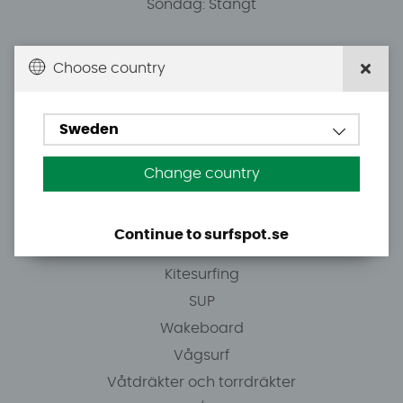
Söndag: Stängt
Du kan hämta ordrar efter överenskommelse från
Choose country
10.00.
Sweden
Tel: +46 8 7101600
E-post: info@surfspot.se
Change country
Guider
Continue to surfspot.se
Vindsurfing
Kitesurfing
SUP
Wakeboard
Vågsurf
Våtdräkter och torrdräkter