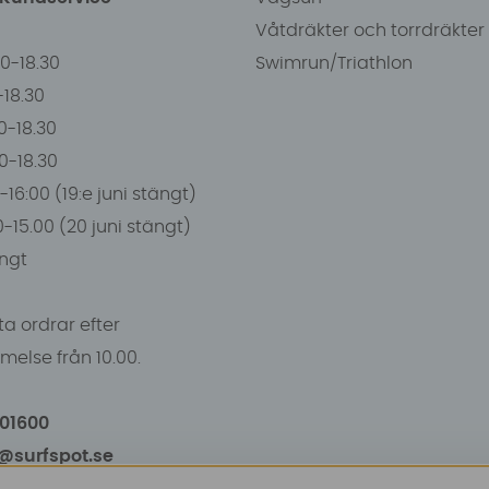
Våtdräkter och torrdräkter
00-18.30
Swimrun/Triathlon
0-18.30
0-18.30
00-18.30
-16:00 (19:e juni stängt)
0-15.00 (20 juni stängt)
ngt
a ordrar efter
else från 10.00.
101600
o@surfspot.se