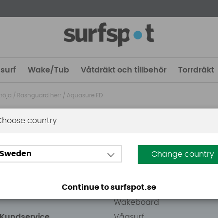
surf
Wake/Tub
Våtdräkt och tillbehör
Torrdräkt
röja
/
Rashguard herr
/
Aquasure FD
Choose country
 Stockholm
Guider
Sweden
Change country
eden AB
Vindsurfing
väg 8
Kitesurfing
Continue to surfspot.se
ens Kurva
SUP
Wakeboard
/Kundservice
Vågsurf