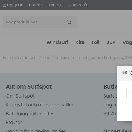
Logga in
Butiken
Kontakt
Guide/Info
Windsurf
Kite
Foil
SUP
Våg
Hem
/
Våtdräkt och tillbehör
/
Underställ och rashguards
/
Rashguard/UV-t
Allt om Surfspot
Butiken i
Om Surfspot
Surfspot Sw
Köpavtal och allmänna villkor
Jägerhorns 
Betalningsalternativ
141 75 Kung
Frakter
Handla från andra länder
Öppettider