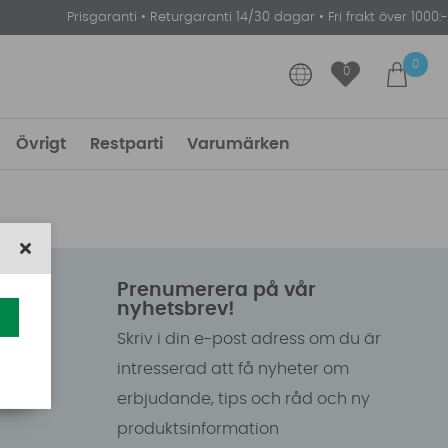
Prisgaranti
•
Returgaranti 14/30 dagar
•
Fri frakt över 1000:-
0
0
Övrigt
Restparti
Varumärken
Prenumerera på vår
nyhetsbrev!
Skriv i din e-post adress om du är
intresserad att få nyheter om
erbjudande, tips och råd och ny
produktsinformation