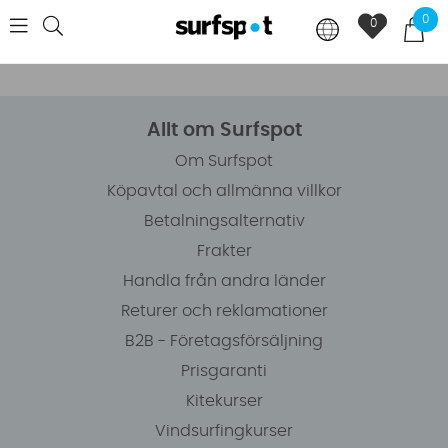
0
0
Allt om Surfspot
Om Surfspot
Köpavtal och allmänna villkor
Betalningsalternativ
Frakter
Handla från andra länder
Returer och reklamationer
B2B - Företagsförsäljning
Prisgaranti
Kitekurser
Vindsurfingkurser