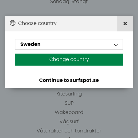
Söndag: Stängt
Du kan hämta ordrar efter överenskommelse från
Choose country
10.00.
Sweden
Tel: +46 8 7101600
E-post: info@surfspot.se
Change country
Guider
Continue to surfspot.se
Vindsurfing
Kitesurfing
SUP
Wakeboard
Vågsurf
Våtdräkter och torrdräkter