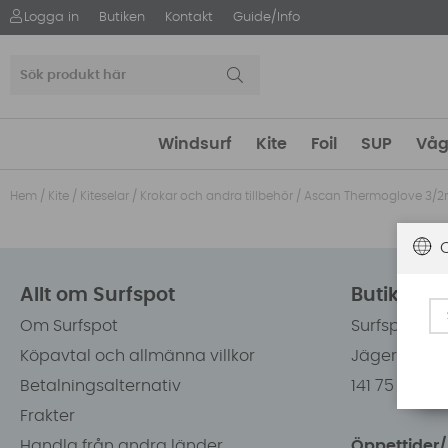
Logga in
Butiken
Kontakt
Guide/Info
Windsurf
Kite
Foil
SUP
Våg
Hem
/
Kite
/
Kiteselar
/
Krokar och andra tillbehör
/
Ascan Thermoglove 3/
Allt om Surfspot
Butiken i
Om Surfspot
Surfspot Sw
Köpavtal och allmänna villkor
Jägerhorns 
Betalningsalternativ
141 75 Kung
Frakter
Handla från andra länder
Öppettider