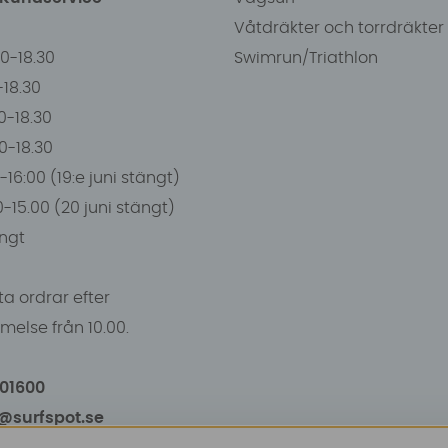
Våtdräkter och torrdräkter
00-18.30
Swimrun/Triathlon
0-18.30
0-18.30
00-18.30
-16:00 (19:e juni stängt)
0-15.00 (20 juni stängt)
ngt
a ordrar efter
else från 10.00.
101600
o@surfspot.se