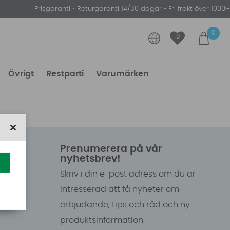
Prisgaranti
•
Returgaranti 14/30 dagar
•
Fri frakt över 1000:-
0
0
Övrigt
Restparti
Varumärken
Prenumerera på vår
nyhetsbrev!
Skriv i din e-post adress om du är
intresserad att få nyheter om
erbjudande, tips och råd och ny
produktsinformation