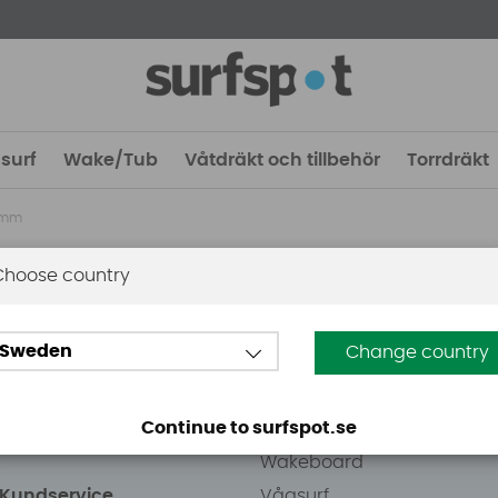
surf
Wake/Tub
Våtdräkt och tillbehör
Torrdräkt
2mm
Choose country
 Stockholm
Guider
Sweden
Change country
eden AB
Vindsurfing
väg 8
Kitesurfing
Continue to surfspot.se
ens Kurva
SUP
Wakeboard
/Kundservice
Vågsurf