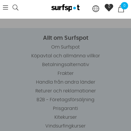
0
0
Allt om Surfspot
Om Surfspot
Köpavtal och allmänna villkor
Betalningsalternativ
Frakter
Handla från andra länder
Returer och reklamationer
B2B - Företagsförsäljning
Prisgaranti
Kitekurser
Vindsurfingkurser