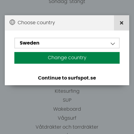
Söndag: Stängt
Du kan hämta ordrar efter överenskommelse från
Choose country
10.00.
Sweden
Tel: +46 8 7101600
E-post: info@surfspot.se
Change country
Guider
Continue to surfspot.se
Vindsurfing
Kitesurfing
SUP
Wakeboard
Vågsurf
Våtdräkter och torrdräkter