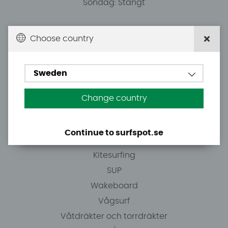
Söndag: Stängt
Du kan hämta ordrar efter överenskommelse från
Choose country
10.00.
Sweden
Tel: +46 8 7101600
E-post: info@surfspot.se
Change country
Guider
Continue to surfspot.se
Vindsurfing
Kitesurfing
SUP
Wakeboard
Vågsurf
Våtdräkter och torrdräkter