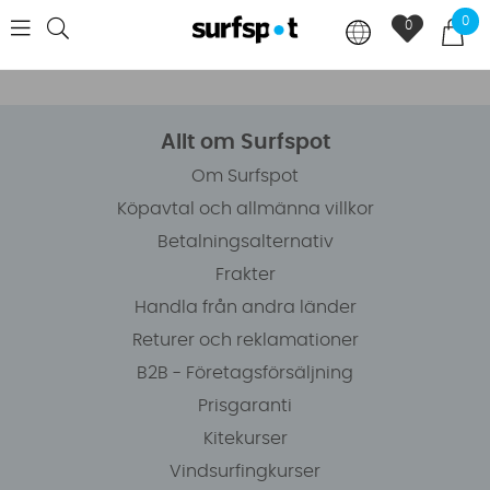
0
0
Allt om Surfspot
Om Surfspot
Köpavtal och allmänna villkor
Betalningsalternativ
Frakter
Handla från andra länder
Returer och reklamationer
B2B - Företagsförsäljning
Prisgaranti
Kitekurser
Vindsurfingkurser