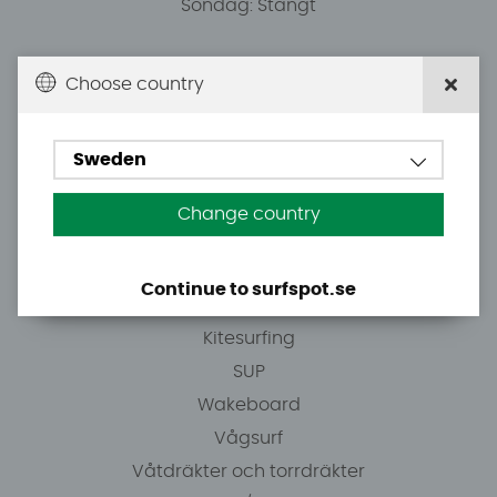
Söndag: Stängt
Du kan hämta ordrar efter överenskommelse från
Choose country
10.00.
Sweden
Tel: +46 8 7101600
E-post: info@surfspot.se
Change country
Guider
Continue to surfspot.se
Vindsurfing
Kitesurfing
SUP
Wakeboard
Vågsurf
Våtdräkter och torrdräkter